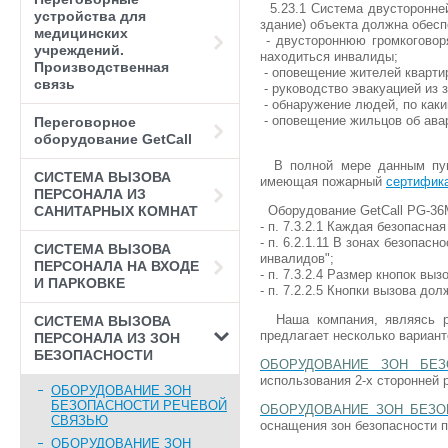
5.23.1 Система двусторонней
устройства для
здание) объекта должна обесп
медицинских
- двустороннюю громкоговор
учреждений.
находиться инвалиды;
Производственная
- оповещение жителей кварти
связь
- руководство эвакуацией из 
- обнаружение людей, по каки
- оповещение жильцов об ава
Переговорное
оборудование GetCall
В полной мере данным пунк
СИСТЕМА ВЫЗОВА
имеющая пожарный
сертифик
ПЕРСОНАЛА ИЗ
САНИТАРНЫХ КОМНАТ
Оборудование GetCall PG-36M
- п. 7.3.2.1 Каждая безопасн
- п. 6.2.1.11 В зонах безопа
СИСТЕМА ВЫЗОВА
инвалидов";
ПЕРСОНАЛА НА ВХОДЕ
- п. 7.3.2.4 Размер кнопок вы
И ПАРКОВКЕ
- п. 7.2.2.5 Кнопки вызова д
Наша компания, являясь раз
СИСТЕМА ВЫЗОВА
предлагает несколько вариан
ПЕРСОНАЛА ИЗ ЗОН
БЕЗОПАСНОСТИ
ОБОРУДОВАНИЕ ЗОН БЕ
использования 2-х сторонней 
ОБОРУДОВАНИЕ ЗОН
БЕЗОПАСНОСТИ РЕЧЕВОЙ
ОБОРУДОВАНИЕ ЗОН БЕЗ
СВЯЗЬЮ
оснащения зон безопасности 
ОБОРУДОВАНИЕ ЗОН