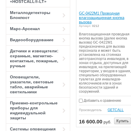
«HOSTCALL®-LT»
Металлодетекторы
GC-0422M1 Проводная
Блокпост
влагозащищенная кнопка
вызова
Артикул:
0212
Марс-Арсенал
Влагозащищенная проводная
кнопка вызова (далее кнопка
Видеооборудование
вызова) GC-0422M1
предназначена для вызова
Датчики и извещатели:
персонала и может быть
установлена на стоянках
охранные, магнитно-
автотранспорта инвалидов, в
контактные, пожарные,
зонах отдыха, доступных для
ручные
инвалидов, на прилегающей
территории, у входов в здания,
специально оборудованных
Оповещатели,
туалетах для инвалидов-
указатели, световые
колясочников или в зонах
табло, аварийные
безопасности зданий и
светильники
сооружений.
Добавить к сравнению
Приемно-контрольные
приборы для
GETCALL
Производитель
индивидуальной
защиты
16 600.00
Купить
руб.
Системы оповещения